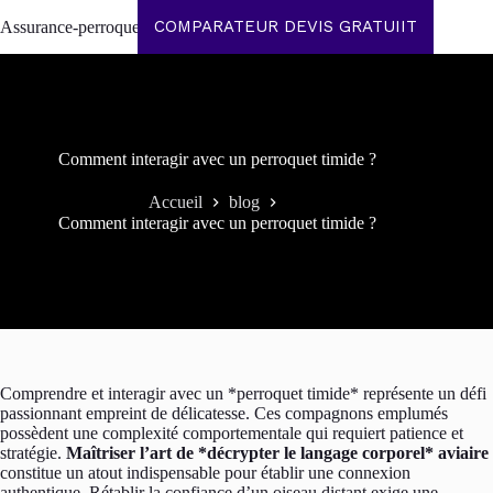
Passer
COMPARATEUR DEVIS GRATUIIT
Assurance-perroquet
au
contenu
Comment interagir avec un perroquet timide ?
Accueil
blog
Comment interagir avec un perroquet timide ?
Comprendre et interagir avec un *perroquet timide* représente un défi
passionnant empreint de délicatesse. Ces compagnons emplumés
possèdent une complexité comportementale qui requiert patience et
stratégie.
Maîtriser l’art de *décrypter le langage corporel* aviaire
constitue un atout indispensable pour établir une connexion
authentique. Rétablir la confiance d’un oiseau distant exige une