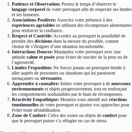
Patience et Observation:
Prenez le temps d’observer le
langage corporel
de votre perroquet afin de respecter ses limites
et ses humeurs.
Associations Positives:
Associez votre présence à des
expériences agréables
en utilisant des récompenses alimentaires
pour renforcer la confiance.
Respect et Contrôle:
Accordez au perroquet la possibilité de
prendre des
décisions
dans la mesure du possible, comme
choisir de s’éloigner d’une situation inconfortable.
Interactions Douces:
Manipulez votre perroquet avec une
attitude
calme et posée
pour éviter de susciter de la peur ou de
l’agressivité.
Limitez l’exposition:
Ne forcez jamais un perroquet timide à
aller auprès de personnes ou situations qui lui paraissent
menaçantes ou
stressantes
.
Apprendre à connaître:
Initiez votre perroquet à de
nouveaux
environnements
et objets progressivement, tout en renforçant
les comportements souhaitables par le biais de récompenses.
Réactivité Empathique:
Montrez-vous attentif aux
réactions
émotionnelles
de votre perroquet et ajustez vos approches pour
éviter toute déstabilisation.
Zone de Confort:
Créez des zones ou objets de
confort
pour
que le perroquet puisse s’y réfugier en cas de stress.